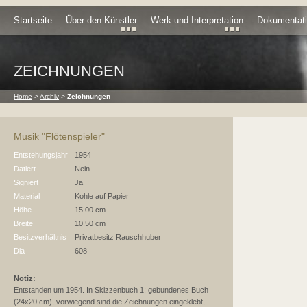
Startseite
Über den Künstler
Werk und Interpretation
Dokumentat
ZEICHNUNGEN
Home
>
Archiv
>
Zeichnungen
Musik "Flötenspieler"
Entstehungsjahr
1954
Datiert
Nein
Signiert
Ja
Material
Kohle auf Papier
Höhe
15.00 cm
Breite
10.50 cm
Besitzverhältnis
Privatbesitz Rauschhuber
Dia
608
Notiz:
Entstanden um 1954. In Skizzenbuch 1: gebundenes Buch
(24x20 cm), vorwiegend sind die Zeichnungen eingeklebt,