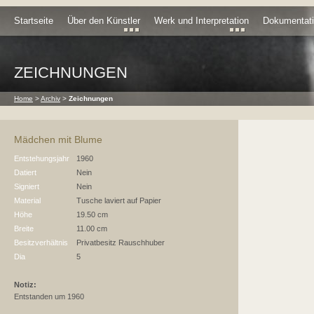
Startseite
Über den Künstler
Werk und Interpretation
Dokumentat
ZEICHNUNGEN
Home
>
Archiv
>
Zeichnungen
Mädchen mit Blume
Entstehungsjahr
1960
Datiert
Nein
Signiert
Nein
Material
Tusche laviert auf Papier
Höhe
19.50 cm
Breite
11.00 cm
Besitzverhältnis
Privatbesitz Rauschhuber
Dia
5
Notiz:
Entstanden um 1960