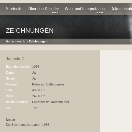
Startseite
Über den Künstler
Werk und Interpretation
Dokumentat
ZEICHNUNGEN
Home
>
Archiv
>
Zeichnungen
Judaskuß
Entstehungsjahr
1956
Datiert
Ja
Signiert
Ja
Material
Kohle auf Büttenpapier
Höhe
43.00 cm
Breite
24.00 cm
Besitzverhältnis
Privatbesitz Rauschhuber
Dia
196
Notiz:
Die Zeichnung ist datiert: 1956