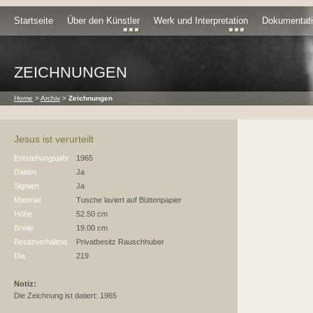
Startseite
Über den Künstler
Werk und Interpretation
Dokumentat
ZEICHNUNGEN
Home
>
Archiv
>
Zeichnungen
Jesus ist verurteilt
Entstehungsjahr
1965
Datiert
Ja
Signiert
Ja
Material
Tusche laviert auf Büttenpapier
Höhe
52.50 cm
Breite
19.00 cm
Besitzverhältnis
Privatbesitz Rauschhuber
Dia
219
Notiz:
Die Zeichnung ist datiert: 1965