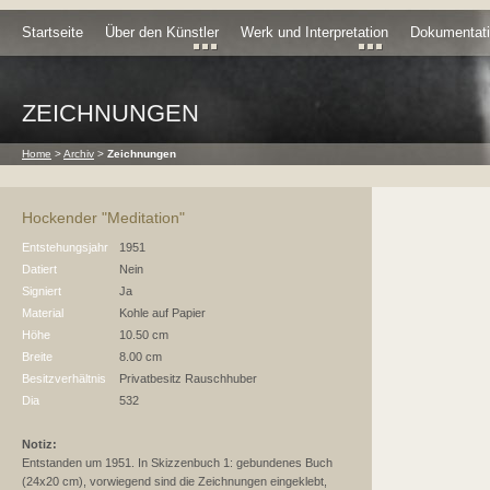
Startseite
Über den Künstler
Werk und Interpretation
Dokumentat
ZEICHNUNGEN
Home
>
Archiv
>
Zeichnungen
Hockender "Meditation"
Entstehungsjahr
1951
Datiert
Nein
Signiert
Ja
Material
Kohle auf Papier
Höhe
10.50 cm
Breite
8.00 cm
Besitzverhältnis
Privatbesitz Rauschhuber
Dia
532
Notiz:
Entstanden um 1951. In Skizzenbuch 1: gebundenes Buch
(24x20 cm), vorwiegend sind die Zeichnungen eingeklebt,