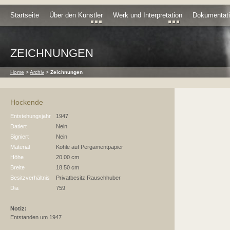
Startseite
Über den Künstler
Werk und Interpretation
Dokumentat
ZEICHNUNGEN
Home
>
Archiv
>
Zeichnungen
Hockende
Entstehungsjahr
1947
Datiert
Nein
Signiert
Nein
Material
Kohle auf Pergamentpapier
Höhe
20.00 cm
Breite
18.50 cm
Besitzverhältnis
Privatbesitz Rauschhuber
Dia
759
Notiz:
Entstanden um 1947