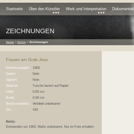
Startseite
Über den Künstler
Werk und Interpretation
Dokumentat
ZEICHNUNGEN
Home
>
Archiv
>
Zeichnungen
Frauen am Grab Jesu
Entstehungsjahr
1960
Datiert
Nein
Signiert
Nein
Material
Tusche laviert auf Papier
Höhe
0.00 cm
Breite
0.00 cm
Besitzverhältnis
Verbleib unbekannt
Dia
430
Notiz:
Entstanden um 1960. Maße unbekannt. Nur im Foto erhalten.