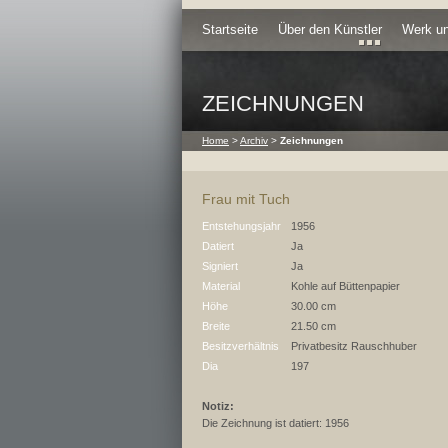
Startseite
Über den Künstler
Werk un
ZEICHNUNGEN
Home
>
Archiv
>
Zeichnungen
Frau mit Tuch
Entstehungsjahr
1956
Datiert
Ja
Signiert
Ja
Material
Kohle auf Büttenpapier
Höhe
30.00 cm
Breite
21.50 cm
Besitzverhältnis
Privatbesitz Rauschhuber
Dia
197
Notiz:
Die Zeichnung ist datiert: 1956