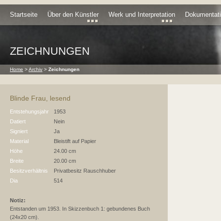
Startseite
Über den Künstler
Werk und Interpretation
Dokumentat
ZEICHNUNGEN
Home
>
Archiv
>
Zeichnungen
Blinde Frau, lesend
Entstehungsjahr
1953
Datiert
Nein
Signiert
Ja
Material
Bleistift auf Papier
Höhe
24.00 cm
Breite
20.00 cm
Besitzverhältnis
Privatbesitz Rauschhuber
Dia
514
Notiz:
Entstanden um 1953. In Skizzenbuch 1: gebundenes Buch
(24x20 cm).