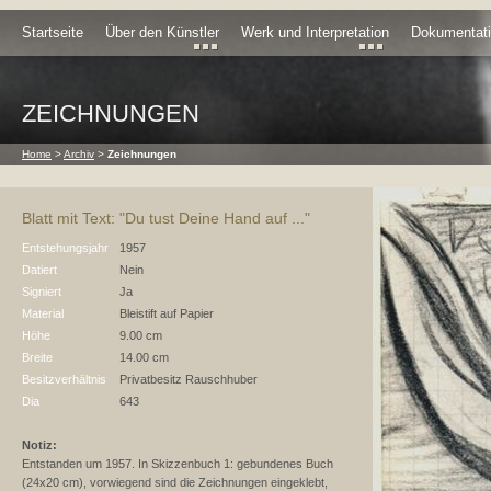
Startseite
Über den Künstler
Werk und Interpretation
Dokumentat
ZEICHNUNGEN
Home
>
Archiv
>
Zeichnungen
Blatt mit Text: "Du tust Deine Hand auf ..."
Entstehungsjahr
1957
Datiert
Nein
Signiert
Ja
Material
Bleistift auf Papier
Höhe
9.00 cm
Breite
14.00 cm
Besitzverhältnis
Privatbesitz Rauschhuber
Dia
643
Notiz:
Entstanden um 1957. In Skizzenbuch 1: gebundenes Buch
(24x20 cm), vorwiegend sind die Zeichnungen eingeklebt,