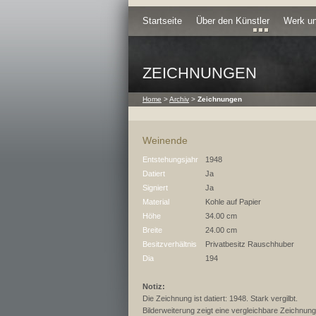
Startseite
Über den Künstler
Werk un
ZEICHNUNGEN
Home
>
Archiv
>
Zeichnungen
Weinende
Entstehungsjahr
1948
Datiert
Ja
Signiert
Ja
Material
Kohle auf Papier
Höhe
34.00 cm
Breite
24.00 cm
Besitzverhältnis
Privatbesitz Rauschhuber
Dia
194
Notiz:
Die Zeichnung ist datiert: 1948. Stark vergilbt.
Bilderweiterung zeigt eine vergleichbare Zeichnung