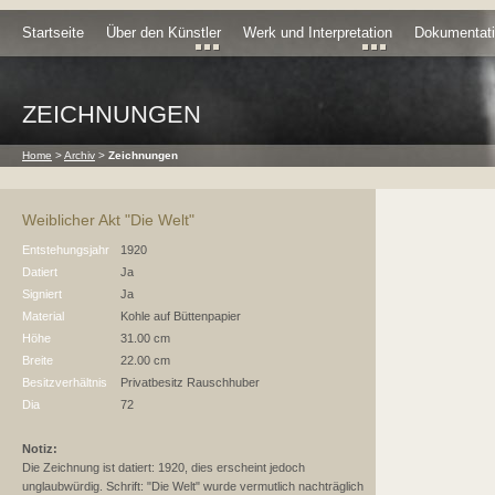
Startseite
Über den Künstler
Werk und Interpretation
Dokumentat
ZEICHNUNGEN
Home
>
Archiv
>
Zeichnungen
Weiblicher Akt "Die Welt"
Entstehungsjahr
1920
Datiert
Ja
Signiert
Ja
Material
Kohle auf Büttenpapier
Höhe
31.00 cm
Breite
22.00 cm
Besitzverhältnis
Privatbesitz Rauschhuber
Dia
72
Notiz:
Die Zeichnung ist datiert: 1920, dies erscheint jedoch
unglaubwürdig. Schrift: "Die Welt" wurde vermutlich nachträglich