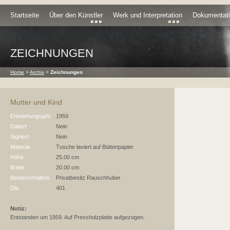
Startseite
Über den Künstler
Werk und Interpretation
Dokumentat
ZEICHNUNGEN
Home
>
Archiv
>
Zeichnungen
Mutter und Kind
Entstehungsjahr
1959
Datiert
Nein
Signiert
Nein
Material
Tusche laviert auf Büttenpapier
Höhe
25.00 cm
Breite
20.00 cm
Besitzverhältnis
Privatbesitz Rauschhuber
Dia
401
Notiz:
Entstanden um 1959. Auf Pressholzplatte aufgezogen.