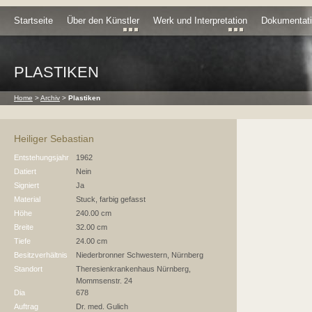
Startseite
Über den Künstler
Werk und Interpretation
Dokumentat
PLASTIKEN
Home
>
Archiv
>
Plastiken
Heiliger Sebastian
Entstehungsjahr
1962
Datiert
Nein
Signiert
Ja
Material
Stuck, farbig gefasst
Höhe
240.00 cm
Breite
32.00 cm
Tiefe
24.00 cm
Besitzverhältnis
Niederbronner Schwestern, Nürnberg
Standort
Theresienkrankenhaus Nürnberg,
Mommsenstr. 24
Dia
678
Auftrag
Dr. med. Gulich