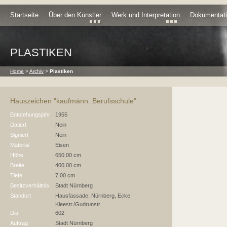
Startseite
Über den Künstler
Werk und Interpretation
Dokumentat
PLASTIKEN
Home
>
Archiv
>
Plastiken
Hauszeichen "kaufmänn. Berufsschule"
Entstehungsjahr
1955
Datiert
Nein
Signiert
Nein
Material
Eisen
Höhe
650.00 cm
Breite
400.00 cm
Tiefe
7.00 cm
Besitzverhältnis
Stadt Nürnberg
Standort
Hausfassade: Nürnberg, Ecke
Kleestr./Gudrunstr.
Dia
602
Auftrag
Stadt Nürnberg